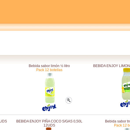
Bebida sabor limón ½ litro
BEBIDA ENJOY LIMO
Pack 12 botellas
2UDS
BEBIDA ENJOY PIÑA COCO S/GAS 0,50L
Bebida sabor tro
12UDS
Pack 12 b