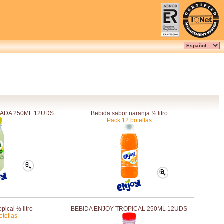
NADA 250ML 12UDS
Bebida sabor naranja ½ litro
Pack 12 botellas
pical ½ litro
BEBIDA ENJOY TROPICAL 250ML 12UDS
otellas