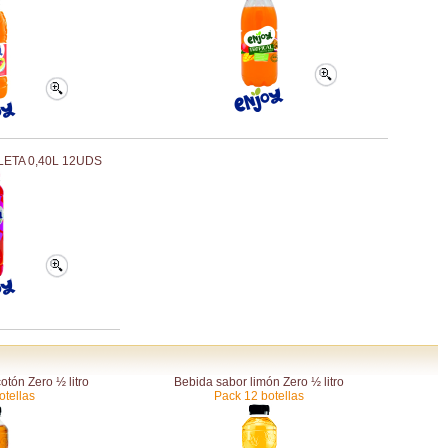
ETA 0,40L 12UDS
tón Zero ½ litro
Bebida sabor limón Zero ½ litro
otellas
Pack 12 botellas