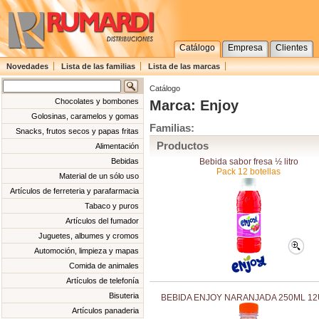
Catálogo
Empresa
Clientes
Novedades
Lista de las familias
Lista de las marcas
Catálogo
Chocolates y bombones
Marca: Enjoy
Golosinas, caramelos y gomas
Familias:
Snacks, frutos secos y papas fritas
Productos
Alimentación
Bebida sabor fresa ½ litro
Bebidas
Pack 12 botellas
Material de un sólo uso
Artículos de ferreteria y parafarmacia
Tabaco y puros
Artículos del fumador
Juguetes, albumes y cromos
Automoción, limpieza y mapas
Comida de animales
Artículos de telefonía
Bisuteria
BEBIDA ENJOY NARANJADA 250ML 1
Artículos panaderia