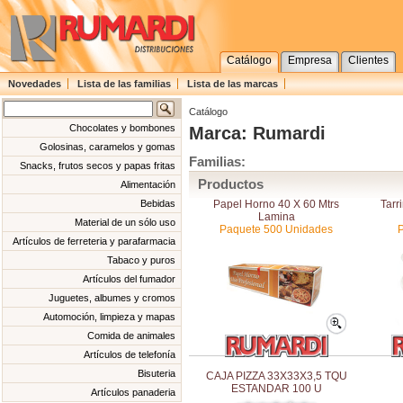
Catálogo
Empresa
Clientes
Novedades
Lista de las familias
Lista de las marcas
Catálogo
Chocolates y bombones
Marca: Rumardi
Golosinas, caramelos y gomas
Familias:
Snacks, frutos secos y papas fritas
Productos
Alimentación
Papel Horno 40 X 60 Mtrs
Tarr
Bebidas
Lamina
Material de un sólo uso
Paquete 500 Unidades
Artículos de ferreteria y parafarmacia
Tabaco y puros
Artículos del fumador
Juguetes, albumes y cromos
Automoción, limpieza y mapas
Comida de animales
Artículos de telefonía
Bisuteria
CAJA PIZZA 33X33X3,5 TQU
ESTANDAR 100 U
Artículos panaderia