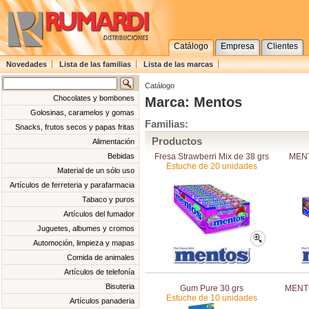
Catálogo
Empresa
Clientes
Novedades
Lista de las familias
Lista de las marcas
Catálogo
Chocolates y bombones
Marca: Mentos
Golosinas, caramelos y gomas
Familias:
Snacks, frutos secos y papas fritas
Productos
Alimentación
Fresa Strawberri Mix de 38 grs
MEN
Bebidas
Estuche de 20 unidades
Material de un sólo uso
Artículos de ferreteria y parafarmacia
Tabaco y puros
Artículos del fumador
Juguetes, albumes y cromos
Automoción, limpieza y mapas
Comida de animales
Artículos de telefonía
Bisuteria
Gum Pure 30 grs
MENT
Estuche de 10 unidades
Artículos panaderia