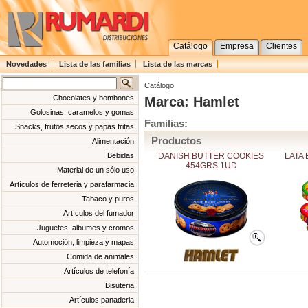
Catálogo
Empresa
Clientes
Novedades
Lista de las familias
Lista de las marcas
Catálogo
Chocolates y bombones
Marca: Hamlet
Golosinas, caramelos y gomas
Familias:
Snacks, frutos secos y papas fritas
Productos
Alimentación
DANISH BUTTER COOKIES
LATA
Bebidas
454GRS 1UD
Material de un sólo uso
Artículos de ferreteria y parafarmacia
Tabaco y puros
Artículos del fumador
Juguetes, albumes y cromos
Automoción, limpieza y mapas
Comida de animales
Artículos de telefonía
Bisuteria
Artículos panaderia