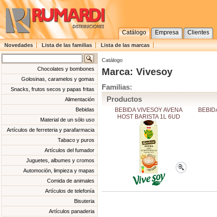
Catálogo
Empresa
Clientes
Novedades
Lista de las familias
Lista de las marcas
Catálogo
Chocolates y bombones
Marca: Vivesoy
Golosinas, caramelos y gomas
Familias:
Snacks, frutos secos y papas fritas
Productos
Alimentación
BEBIDA VIVESOY AVENA
BEBID
Bebidas
HOST BARISTA 1L 6UD
Material de un sólo uso
Artículos de ferreteria y parafarmacia
Tabaco y puros
Artículos del fumador
Juguetes, albumes y cromos
Automoción, limpieza y mapas
Comida de animales
Artículos de telefonía
Bisuteria
Artículos panaderia