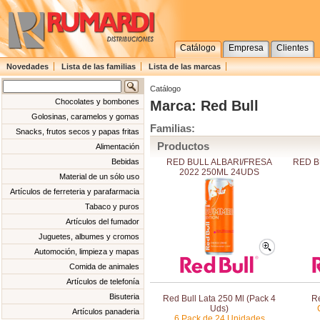
Catálogo
Empresa
Clientes
Novedades
Lista de las familias
Lista de las marcas
Catálogo
Chocolates y bombones
Marca: Red Bull
Golosinas, caramelos y gomas
Familias:
Snacks, frutos secos y papas fritas
Productos
Alimentación
RED BULL ALBARI/FRESA
RED B
Bebidas
2022 250ML 24UDS
Material de un sólo uso
Artículos de ferreteria y parafarmacia
Tabaco y puros
Artículos del fumador
Juguetes, albumes y cromos
Automoción, limpieza y mapas
Comida de animales
Artículos de telefonía
Bisuteria
Red Bull Lata 250 Ml (Pack 4
Re
Uds)
Artículos panaderia
6 Pack de 24 Unidades