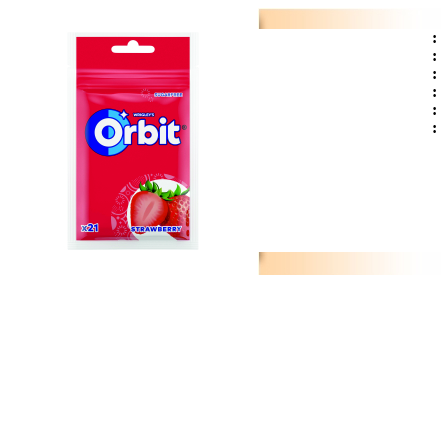
:
:
:
:
:
: