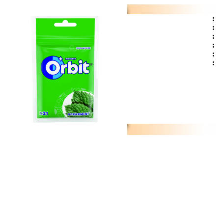
:
:
:
:
:
: