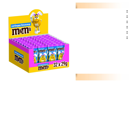
:
:
:
:
:
: