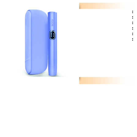
:
:
:
:
:
: