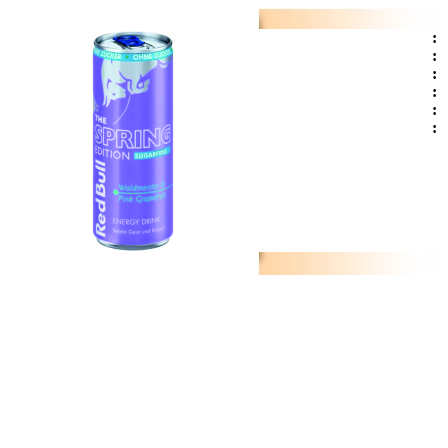
:
:
:
:
:
: