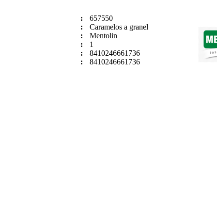
:
657550
:
Caramelos a granel
:
Mentolin
:
1
:
8410246661736
:
8410246661736