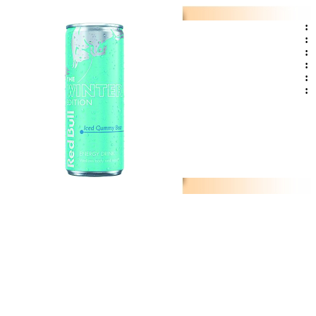
:
:
:
:
:
: