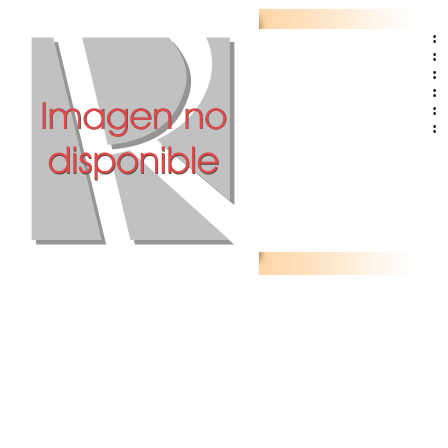
:
:
:
:
:
: