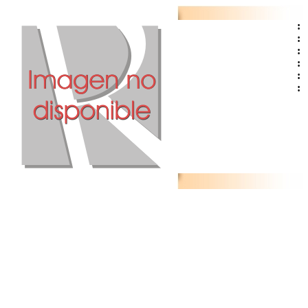
:
:
:
:
:
: