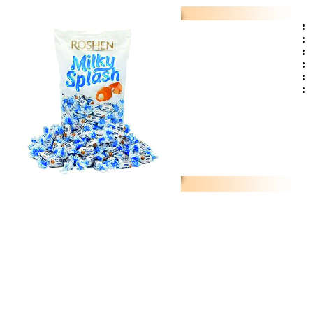
:
:
:
:
:
: