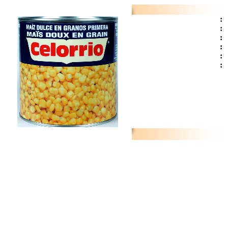
:
:
:
:
:
: