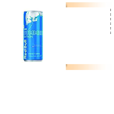
:
:
:
:
:
: