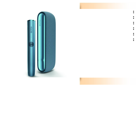
:
:
:
:
:
: