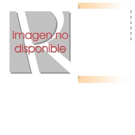
:
:
:
:
:
: