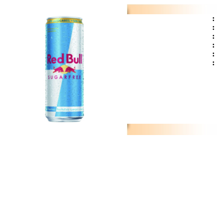
:
:
:
:
:
: