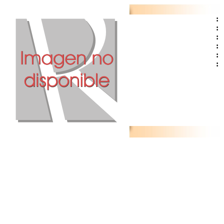
:
:
:
:
:
: