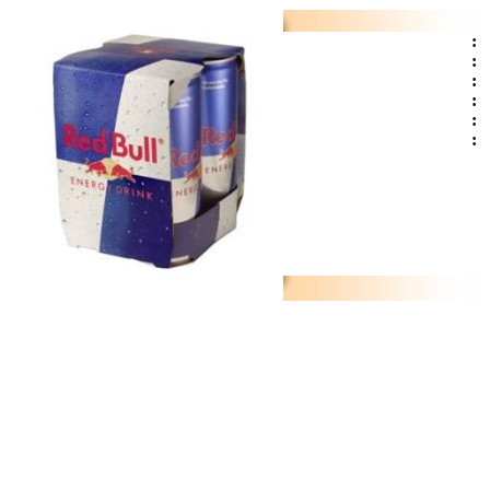
:
:
:
:
:
: