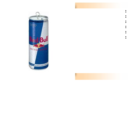
:
:
:
:
:
: