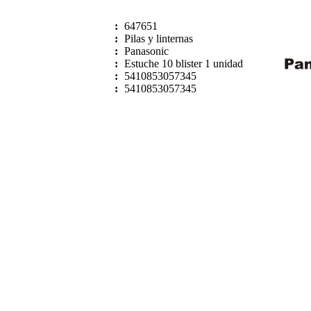
:
647651
:
Pilas y linternas
:
Panasonic
:
Estuche 10 blister 1 unidad
:
5410853057345
:
5410853057345