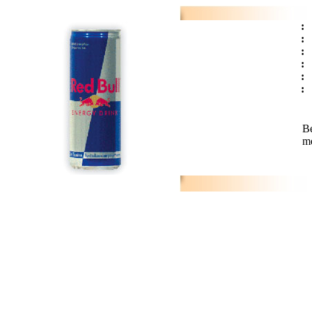
:
:
:
:
:
:
B
me