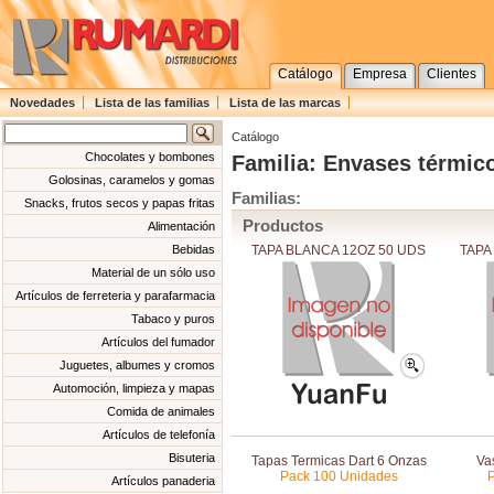
Catálogo
Empresa
Clientes
Novedades
Lista de las familias
Lista de las marcas
Catálogo
Chocolates y bombones
Familia: Envases térmic
Golosinas, caramelos y gomas
Familias:
Snacks, frutos secos y papas fritas
Productos
Alimentación
TAPA BLANCA 12OZ 50 UDS
TAPA
Bebidas
Material de un sólo uso
Artículos de ferreteria y parafarmacia
Tabaco y puros
Artículos del fumador
Juguetes, albumes y cromos
Automoción, limpieza y mapas
Comida de animales
Artículos de telefonía
Bisuteria
Tapas Termicas Dart 6 Onzas
Va
Pack 100 Unidades
Artículos panaderia