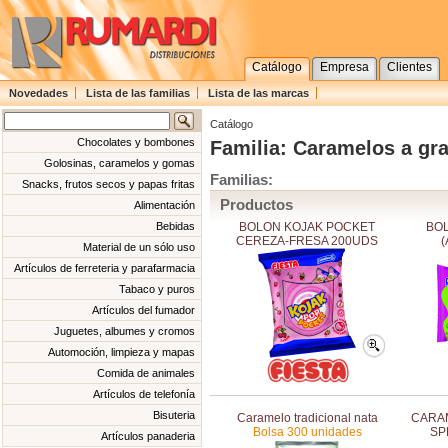
Catálogo
Empresa
Clientes
Novedades
Lista de las familias
Lista de las marcas
Catálogo
Chocolates y bombones
Familia: Caramelos a gr
Golosinas, caramelos y gomas
Familias:
Snacks, frutos secos y papas fritas
Productos
Alimentación
BOLON KOJAK POCKET
BOL
Bebidas
CEREZA-FRESA 200UDS
(
Material de un sólo uso
Artículos de ferreteria y parafarmacia
Tabaco y puros
Artículos del fumador
Juguetes, albumes y cromos
Automoción, limpieza y mapas
Comida de animales
Artículos de telefonía
Bisuteria
Caramelo tradicional nata
CARA
Bolsa 300 unidades
SP
Artículos panaderia